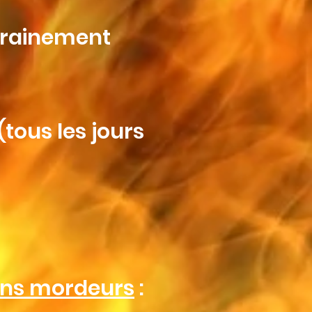
trainement
(tous les jours
iens mordeurs
: