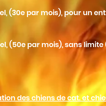
l, (30e par mois),
pour un en
el, (50e par mois),
sans limite 
tion des chiens de cat. et ch