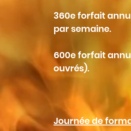
360e forfait annue
par semaine.
600e forfait annu
ouvrés).
Journée de forma