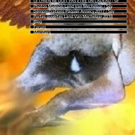
LE CHIEN NE DOIT PAS ETRE UN CADEAU | Se
Photos Malinois Land Van Mechelaar | Sey
Démonstrations Pâquier Annecy 2017 | Sey
Portes ouvertes Land Van Mechelaar 2018
Blog
Forum
Members