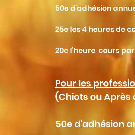
50e d'adhésion annue
25e les 4 heures de co
20e l'heure cours part
Pour les professio
(Chiots ou Après
50e d'adhésion a