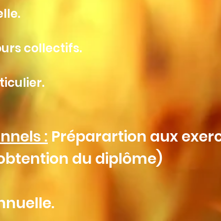
lle.
urs collectifs.
iculier.
nnels :
Préparartion aux exerc
 obtention du diplôme)
nnuelle.