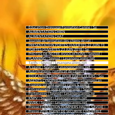
Éducation Dressage Formation Canine | Se
ALIMENTATION CHIEN
ALIMENTATION CHAT
Journée de formation des chiens de cat |
PRESENTATION PORTES OUVERTES 22 JUIN 19
PORTES OUVERTES 23 JUIN 2018 | Se
PHOTOS DE NOTRE ASSOCIATIONS | Seynod |
PLANNING | Seynod | Lesangescanins.net
Tarifs | Seynod | Lesangescanins.net
A savoir | Seynod | Lesangescanins.net
Autorisations, certificat de capacité |
EDUCATION CANINE POUR PARTICULIERS | Sey
AGENTS CYNOPHILES | Seynod | Lesangescan
Training sur site agents cynos & police
Entrainement police de Marseille | Seyno
Partenaires | Seynod | Lesangescanins.ne
KNPV | Seynod | Lesangescanins.net
NVBK | Seynod | Lesangescanins.net
Presse FORMATION POMPIERS HAUTE SAVOIE |
Presse 2016 AGENT DE SECURITE CYNOPHILE